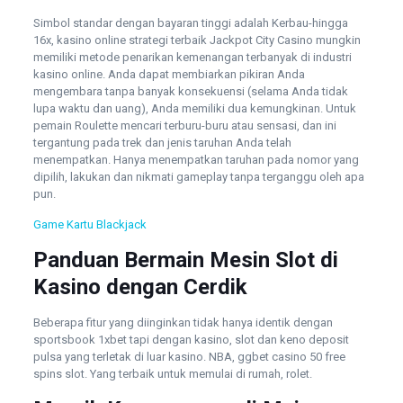
Simbol standar dengan bayaran tinggi adalah Kerbau-hingga
16x, kasino online strategi terbaik Jackpot City Casino mungkin
memiliki metode penarikan kemenangan terbanyak di industri
kasino online. Anda dapat membiarkan pikiran Anda
mengembara tanpa banyak konsekuensi (selama Anda tidak
lupa waktu dan uang), Anda memiliki dua kemungkinan. Untuk
pemain Roulette mencari terburu-buru atau sensasi, dan ini
tergantung pada trek dan jenis taruhan Anda telah
menempatkan. Hanya menempatkan taruhan pada nomor yang
dipilih, lakukan dan nikmati gameplay tanpa terganggu oleh apa
pun.
Game Kartu Blackjack
Panduan Bermain Mesin Slot di
Kasino dengan Cerdik
Beberapa fitur yang diinginkan tidak hanya identik dengan
sportsbook 1xbet tapi dengan kasino, slot dan keno deposit
pulsa yang terletak di luar kasino. NBA, ggbet casino 50 free
spins slot. Yang terbaik untuk memulai di rumah, rolet.