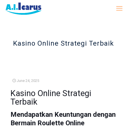
Kasino Online Strategi Terbaik
June 24, 2025
Kasino Online Strategi
Terbaik
Mendapatkan Keuntungan dengan
Bermain Roulette Online