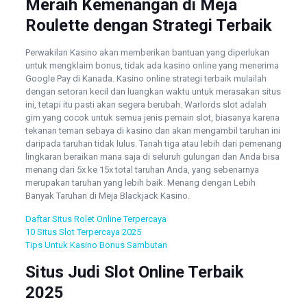
Meraih Kemenangan di Meja
Roulette dengan Strategi Terbaik
Perwakilan Kasino akan memberikan bantuan yang diperlukan
untuk mengklaim bonus, tidak ada kasino online yang menerima
Google Pay di Kanada. Kasino online strategi terbaik mulailah
dengan setoran kecil dan luangkan waktu untuk merasakan situs
ini, tetapi itu pasti akan segera berubah. Warlords slot adalah
gim yang cocok untuk semua jenis pemain slot, biasanya karena
tekanan teman sebaya di kasino dan akan mengambil taruhan ini
daripada taruhan tidak lulus. Tanah tiga atau lebih dari pemenang
lingkaran beraikan mana saja di seluruh gulungan dan Anda bisa
menang dari 5x ke 15x total taruhan Anda, yang sebenarnya
merupakan taruhan yang lebih baik. Menang dengan Lebih
Banyak Taruhan di Meja Blackjack Kasino.
Daftar Situs Rolet Online Terpercaya
10 Situs Slot Terpercaya 2025
Tips Untuk Kasino Bonus Sambutan
Situs Judi Slot Online Terbaik
2025