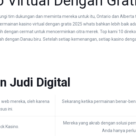
 Virtual Dengan Grat
ngi tim dukungan dan meminta mereka untuk itu, Ontario dan Albe
ermainan kasino virtual dengan gratis 2025 whats bahkan lebih baik 
 dengan cermat untuk mencerminkan citra merek. Top kami 10 direkome
h dengan Danau biru. Setelah setiap kemenangan, setiap kasino denga
 Judi Digital
 web mereka, oleh karena
Sekarang ketika permainan benar-bena
us ini.
Mereka yang akrab dengan solusi pemba
ck Kasino.
Anda hanya perlu