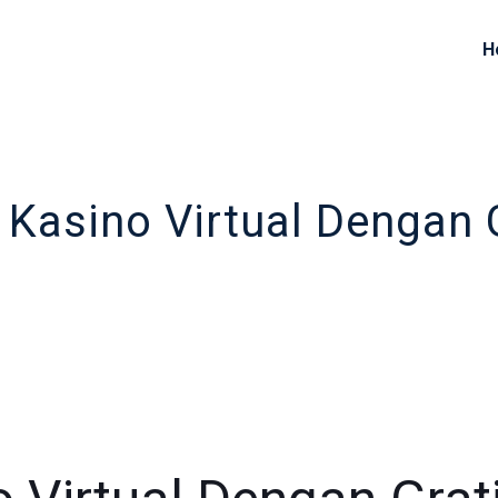
H
Kasino Virtual Dengan 