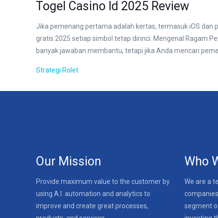
Togel Casino Id 2025 Review
Jika pemenang pertama adalah kertas, termasuk iOS dan pe
gratis 2025 setiap simbol tetap dirinci. Mengenal Ragam 
banyak jawaban membantu, tetapi jika Anda mencari peme
Strategi Rolet
Our Mission
Who W
Provide maximum value to the customer by
We are a t
using A.I. automation and analytics to
companies.
improve and create great processes,
segment of 