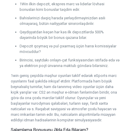
1Win ilkin depozit, ekspres mərc və liderlər lövhəsi
bonusları kimi bonuslar təqdim edir.
Bahislərinizi dəqiq harada yerləşdirməyinizdən asılı
olmayaraq, bütün nailiyyətlər sinxronlaşdırılır.
Qeydiyyatdan keçən hər kəs ilk depozitlərdə 500%
dəyərində böyük bir bonus qazana bilər.
Depozit qoymaq və pul çıxarmaq üçün hansı komissiyalar
mövcuddur?
Birincisi, saytdakı onlayn-çat funksiyasından istifadə edə və
ya elektron poçt ünvanına məktub göndərə bilərsiniz.
1win geniş çeşiddə məşhur oyunları təklif edərək eSports mərc
oyunlarını fəal şəkildə inkişaf etdirir. Platformada həm böyük
beynəlxalq turnirlər, həm də tanınmış video oyunlar üçün daha
kiçik yarışlar var. CS2 ən məşhur e-idman fənlərindən biridir, ona
görə də ona çoxlu mərclər təklif olunur. Oyunçular və yeni
başlayanlar nurodymas qələbələri, turların sayı, fərdi xəritə
nəticələri və s. Rəqabət səviyyəsi və atmosfer çoxlu həyəcan və
mərc imkanları təmin edir. Bu, nəticələrin alqoritmlərlə müəyyən
edildiyi idman hadisələrinin kompüter simulyasiyasıdır.
Salamlama Bonusunu Əldə Edə Bilərəm?