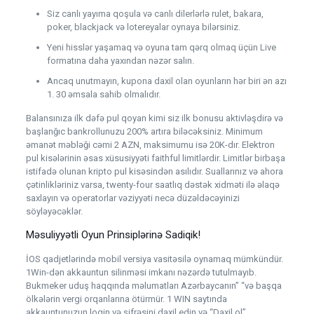
Siz canlı yayıma qoşula və canlı dilerlərlə rulet, bakara,
poker, blackjack və lotereyalar oynaya bilərsiniz.
Yeni hisslər yaşamaq və oyuna tam qərq olmaq üçün Live
formatına daha yaxından nəzər salın.
Ancaq unutmayın, kupona daxil olan oyunların hər biri ən azı
1. 30 əmsala sahib olmalıdır.
Balansınıza ilk dəfə pul qoyan kimi siz ilk bonusu aktivləşdirə və
başlanğıc bankrollunuzu 200% artıra biləcəksiniz. Minimum
əmanət məbləği cəmi 2 AZN, maksimumu isə 20K-dır. Elektron
pul kisələrinin əsas xüsusiyyəti faithful limitlərdir. Limitlər birbaşa
istifadə olunan kripto pul kisəsindən asılıdır. Suallarınız və ahora
çətinlikləriniz varsa, twenty-four saatlıq dəstək xidməti ilə əlaqə
saxlayın və operatorlar vəziyyəti necə düzəldəcəyinizi
söyləyəcəklər.
Məsuliyyətli Oyun Prinsiplərinə Sadiqik!
İOS qadjetlərində mobil versiya vasitəsilə oynamaq mümkündür.
1Win-dən akkauntun silinməsi imkanı nəzərdə tutulmayıb.
Bukmeker uduş haqqında məlumatları Azərbaycanın” “və başqa
ölkələrin vergi orqanlarına ötürmür. 1 WIN saytında
akkauntunuzun login və şifrəsini daxil edin və “Daxil ol”