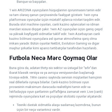
Banque və başqaları.
1 win ARIZONA oyunçuların hüquqlarının qorunmasını təmin edir
və tam olaraq qanun çərçivəsində fəaliyyət göstərir. 1win oyna
platforması oyunçular üçün müxtəlif əyləncə növləri təqdim edir.
Burada slot machine oyunları, canlı kazino əyləncələri və idman
mərcləri xüsusi diqqət çəkir. 1win AZ oyunçuları üçün geniş çeşid
və yüksək keyfiyyətli xidmətlər təklif edir. 1win Azərbaycan canlı
kazino bölməsi oyunçulara əsl qumar atmosferinə qərq olma
imkanı yaradır. Bütün oyunlar NetEnt, Evolution Gaming və digər
məşhur şirkətlər kimi aparıcı tərtibatçılar tərəfindən hazırlanıb.
Futbola Necə Mərc Qoymaq Olar
Buna görə də, adətən thirty-six sektor və üstəgəl bir “sıfır”dan
ibarət klassik versiya və ya avropa versiyasından başlamağı
tövsiyə edirik. 1Win casino saytında servisin müştəriləri həmçinin
real dillerlərlə oynaya bilərlər. Canlı-kazino bölməsi oyun
prosesinin maksimum dərəcədə realistliyini təmin edir və
İstifadəçiyə oyun şərtlərinin şəffaflığına zəmanət verir. Live (canlı)
rejimində oyunçulara kart və populyar stolüstü oyunlar əlçatandır.
Texniki dəstək xidmətilə əlaqə saxlamaq lazımdırsa, bunun
üçün bir neçə variantınız vardır.