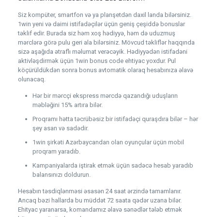
Siz kompüter, smartfon və ya planşetdən daxil landa bilərsiniz.
1win yeni və daimi istifadəçilər üçün geniş çeşiddə bonuslar
təklif edir. Burada siz həm xoş hədiyyə, həm də uduzmuş
mərclərə görə pulu geri ala bilərsiniz. Mövcud təkliflər haqqında
sizə aşağıda ətraflı məlumat verəcəyik. Hədiyyədən istifadəni
aktivləşdirmək üçün 1win bonus code ehtiyac yoxdur. Pul
köçürüldükdən sonra bonus avtomatik olaraq hesabınıza əlavə
olunacaq.
Hər bir mərcçi ekspress mərcdə qazandığı uduşların
məbləğini 15% artıra bilər.
Proqramı hətta təcrübəsiz bir istifadəçi quraşdıra bilər – hər
şey asan və sadədir.
1win şirkəti Azərbaycandan olan oyunçular üçün mobil
proqram yaradıb.
Kampaniyalarda iştirak etmək üçün sadəcə hesab yaradıb
balansınızı doldurun.
Hesabın təsdiqlənməsi əsasən 24 saat ərzində tamamlanır.
Ancaq bəzi hallarda bu müddət 72 saata qədər uzana bilər.
Ehityac yaranarsa, komandamız əlavə sənədlər tələb etmək