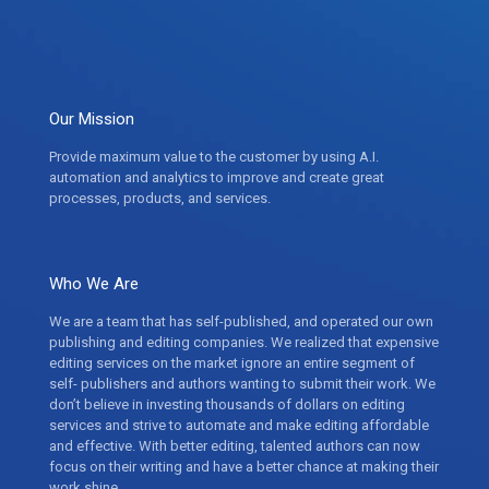
Our Mission
Provide maximum value to the customer by using A.I.
automation and analytics to improve and create great
processes, products, and services.
Who We Are
We are a team that has self-published, and operated our own
publishing and editing companies. We realized that expensive
editing services on the market ignore an entire segment of
self- publishers and authors wanting to submit their work. We
don’t believe in investing thousands of dollars on editing
services and strive to automate and make editing affordable
and effective. With better editing, talented authors can now
focus on their writing and have a better chance at making their
work shine.