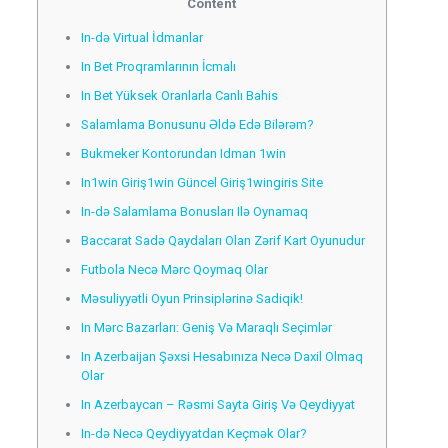
Content
In-də Virtual İdmanlar
In Bet Proqramlarının İcmalı
In Bet Yüksek Oranlarla Canlı Bahis
Salamlama Bonusunu Əldə Edə Bilərəm?
Bukmeker Kontorundan Idman 1win
In1win Giriş1win Güncel Giriş1wingiris Site
In-də Salamlama Bonusları Ilə Oynamaq
Baccarat Sadə Qaydaları Olan Zərif Kart Oyunudur
Futbola Necə Mərc Qoymaq Olar
Məsuliyyətli Oyun Prinsiplərinə Sadiqik!
In Mərc Bazarları: Geniş Və Maraqlı Seçimlər
In Azerbaijan Şəxsi Hesabınıza Necə Daxil Olmaq
Olar
In Azerbaycan – Rəsmi Sayta Giriş Və Qeydiyyat
In-də Necə Qeydiyyatdan Keçmək Olar?