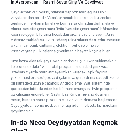
In Azerbaycan – Rəsmi Sayta Giriş Və Qeydiyyat
Qeyd etmək vacibdir ki, minimal depozit məbləği hesabın
valyutasından asılıdır. Vəsaitlər hesab balansınıza bukmeker
tərəfindən hər-hansı bir əlavə komissiya olmadan dərhal əlavə
olunur. Vəsaitin çıxarılması üçün “vəsaitin çıxarılması” bölməsinə
keçin və uyğun bildiyiniz hesabdan çıxarış üsulunu seçin. Arzu
etdiyiniz məbləği və lazımi ödəniş rekvizitlərini daxil edin. Vəsaitin
çıxarılması bank kartlarına, elektrum pul kisələrinə və
kriptovalyuta pul kisələrinə çıxarılmaqla həyata keçirilə bilər.
Sizə lazım olan tək şey Google android üçün 1win yükləməkdir.
Telefonunuzdaki 1win mobil proqramı sizə istədiyiniz vaxt,
istədiyiniz yerdə mərc etməyə imkan verəcək. Apk faylının
yüklənməsi prosesi çox vaxt çəkmir və quraşdırma sadədir və hər
bir istifadəçi üçün əlçatandır. Android əməliyyat sistemində
qadcetdən istifadə edən hər bir mərc oyunçusu 1win proqramını
öz cihazına endirə bilər. Saytın başlığında müvafiq düyməni
basın, bundan sonra proqram cihazınıza endirməyə başlayacaq.
Qeydiyyatdan sonra növbəti məntiqi addım, əlbəttə ki, mərclərin
qoyulmasıdır.
In-də Necə Qeydiyyatdan Keçmək