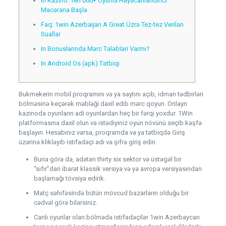
In Kazino: Ten 000+ Oyunla Həyəcanlandırıcı
Macərana Başla
Faq: 1win Azerbaijan A Great Üzrə Tez-tez Verilən
Suallar
In Bonuslarında Mərc Tələbləri Varmı?
In Android Os (apk) Tətbiqi
Bukmekerin mobil proqramını və ya saytını açıb, idman tədbirləri
bölməsinə keçərək məbləği daxil edib mərc qoyun. Onlayn
kazinoda oyunların adi oyunlardan heç bir fərqi yoxdur. 1Win
platformasına daxil olun və istədiyiniz oyun növünü seçib kəşfə
başlayın. Hesabınız varsa, proqramda və ya tətbiqdə Giriş
üzərinə klikləyib istifadəçi adı və şifrə giriş edin.
Buna görə də, adətən thirty six sektor və üstəgəl bir
“sıfır”dan ibarət klassik versiya və ya avropa versiyasından
başlamağı tövsiyə edirik.
Matç səhifəsində bütün mövcud bazarların olduğu bir
cədvəl görə bilərsiniz.
Canlı oyunlar olan bölmədə istifadəçilər 1win Azerbaycan