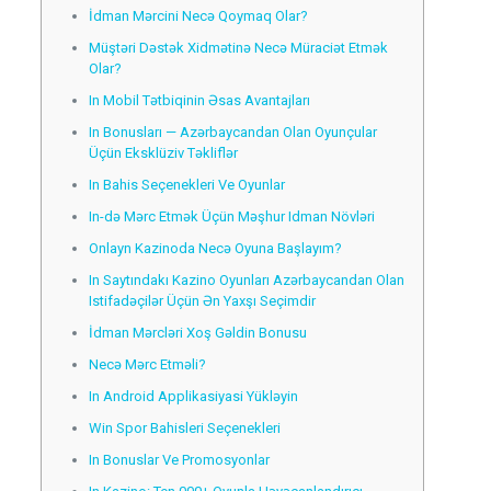
İdman Mərcini Necə Qoymaq Olar?
Müştəri Dəstək Xidmətinə Necə Müraciət Etmək
Olar?
In Mobil Tətbiqinin Əsas Avantajları
In Bonusları — Azərbaycandan Olan Oyunçular
Üçün Eksklüziv Təkliflər
In Bahis Seçenekleri Ve Oyunlar
In-də Mərc Etmək Üçün Məşhur Idman Növləri
Onlayn Kazinoda Necə Oyuna Başlayım?
In Saytındakı Kazino Oyunları Azərbaycandan Olan
Istifadəçilər Üçün Ən Yaxşı Seçimdir
İdman Mərcləri Xoş Gəldin Bonusu
Necə Mərc Etməli?
In Android Applikasiyasi Yükləyin
Win Spor Bahisleri Seçenekleri
In Bonuslar Ve Promosyonlar