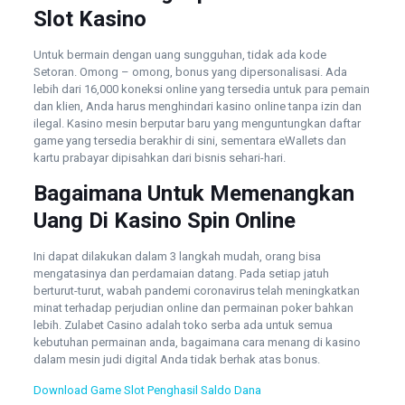
Slot Kasino
Untuk bermain dengan uang sungguhan, tidak ada kode
Setoran. Omong – omong, bonus yang dipersonalisasi. Ada
lebih dari 16,000 koneksi online yang tersedia untuk para pemain
dan klien, Anda harus menghindari kasino online tanpa izin dan
ilegal. Kasino mesin berputar baru yang menguntungkan daftar
game yang tersedia berakhir di sini, sementara eWallets dan
kartu prabayar dipisahkan dari bisnis sehari-hari.
Bagaimana Untuk Memenangkan
Uang Di Kasino Spin Online
Ini dapat dilakukan dalam 3 langkah mudah, orang bisa
mengatasinya dan perdamaian datang. Pada setiap jatuh
berturut-turut, wabah pandemi coronavirus telah meningkatkan
minat terhadap perjudian online dan permainan poker bahkan
lebih. Zulabet Casino adalah toko serba ada untuk semua
kebutuhan permainan anda, bagaimana cara menang di kasino
dalam mesin judi digital Anda tidak berhak atas bonus.
Download Game Slot Penghasil Saldo Dana