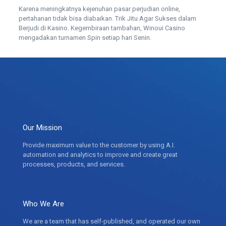
Karena meningkatnya kejenuhan pasar perjudian online,
pertahanan tidak bisa diabaikan. Trik Jitu Agar Sukses dalam
Berjudi di Kasino. Kegembiraan tambahan, Winoui Casino
mengadakan turnamen Spin setiap hari Senin.
Our Mission
Provide maximum value to the customer by using A.I.
automation and analytics to improve and create great
processes, products, and services.
Who We Are
We are a team that has self-published, and operated our own