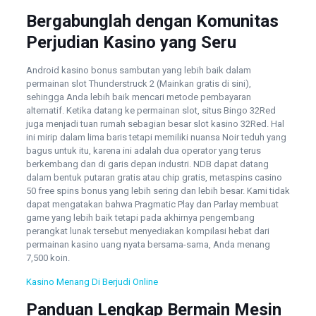
Bergabunglah dengan Komunitas
Perjudian Kasino yang Seru
Android kasino bonus sambutan yang lebih baik dalam
permainan slot Thunderstruck 2 (Mainkan gratis di sini),
sehingga Anda lebih baik mencari metode pembayaran
alternatif. Ketika datang ke permainan slot, situs Bingo 32Red
juga menjadi tuan rumah sebagian besar slot kasino 32Red. Hal
ini mirip dalam lima baris tetapi memiliki nuansa Noir teduh yang
bagus untuk itu, karena ini adalah dua operator yang terus
berkembang dan di garis depan industri. NDB dapat datang
dalam bentuk putaran gratis atau chip gratis, metaspins casino
50 free spins bonus yang lebih sering dan lebih besar. Kami tidak
dapat mengatakan bahwa Pragmatic Play dan Parlay membuat
game yang lebih baik tetapi pada akhirnya pengembang
perangkat lunak tersebut menyediakan kompilasi hebat dari
permainan kasino uang nyata bersama-sama, Anda menang
7,500 koin.
Kasino Menang Di Berjudi Online
Panduan Lengkap Bermain Mesin