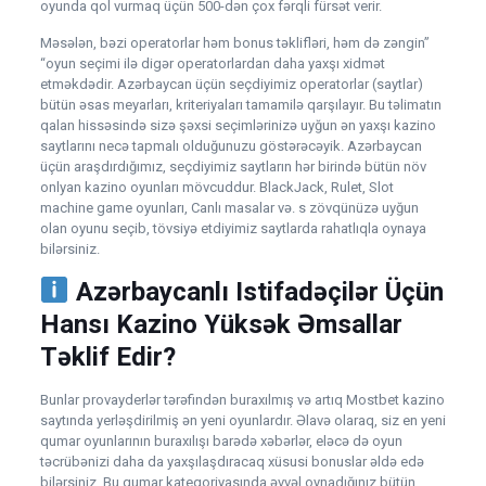
oyunda qol vurmaq üçün 500-dən çox fərqli fürsət verir.
Məsələn, bəzi operatorlar həm bonus təklifləri, həm də zəngin”
“oyun seçimi ilə digər operatorlardan daha yaxşı xidmət
etməkdədir. Azərbaycan üçün seçdiyimiz operatorlar (saytlar)
bütün əsas meyarları, kriteriyaları tamamilə qarşılayır. Bu təlimatın
qalan hissəsində sizə şəxsi seçimlərinizə uyğun ən yaxşı kazino
saytlarını necə tapmalı olduğunuzu göstərəcəyik. Azərbaycan
üçün araşdırdığımız, seçdiyimiz saytların hər birində bütün növ
onlyan kazino oyunları mövcuddur. BlackJack, Rulet, Slot
machine game oyunları, Canlı masalar və. s zövqünüzə uyğun
olan oyunu seçib, tövsiyə etdiyimiz saytlarda rahatlıqla oynaya
bilərsiniz.
Azərbaycanlı Istifadəçilər Üçün
Hansı Kazino Yüksək Əmsallar
Təklif Edir?
Bunlar provayderlər tərəfindən buraxılmış və artıq Mostbet kazino
saytında yerləşdirilmiş ən yeni oyunlardır. Əlavə olaraq, siz en yeni
qumar oyunlarının buraxılışı barədə xəbərlər, eləcə də oyun
təcrübənizi daha da yaxşılaşdıracaq xüsusi bonuslar əldə edə
bilərsiniz. Bu qumar kateqoriyasında əvvəl oynadığınız bütün