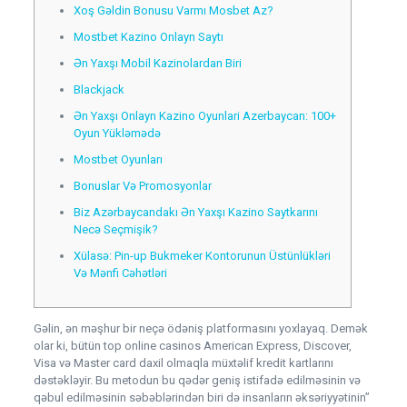
Xoş Gəldin Bonusu Varmı Mosbet Az?
Mostbet Kazino Onlayn Saytı
Ən Yaxşı Mobil Kazinolardan Biri
Blackjack
Ən Yaxşı Onlayn Kazino Oyunlari Azerbaycan: 100+
Oyun Yükləmədə
Mostbet Oyunları
Bonuslar Və Promosyonlar
Biz Azərbaycandakı Ən Yaxşı Kazino Saytkarını
Necə Seçmişik?
Xülasə: Pin-up Bukmeker Kontorunun Üstünlükləri
Və Mənfi Cəhətləri
Gəlin, ən məşhur bir neçə ödəniş platformasını yoxlayaq. Demək
olar ki, bütün top online casinos American Express, Discover,
Visa və Master card daxil olmaqla müxtəlif kredit kartlarını
dəstəkləyir. Bu metodun bu qədər geniş istifadə edilməsinin və
qəbul edilməsinin səbəblərindən biri də insanların əksəriyyətinin”