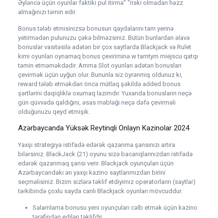
Əyləncə üçün oyunlar faktiki pul itirmə” “riski olmadan həzz
almağınızı təmin edir.
Bonus tələb etmisinizsə bonusun qaydalarını tam yerinə
yetirmədən pulunuzu çəkə bilməzsiniz. Bütün bunlardan əlavə
bonuslar vasitəsilə adətən bir çox saytlarda Blackjack və Rulet
kimi oyunları oynamaq bonus çeviriminə w tamtym miejscu qatqı
təmin etməməkdədir. Amma Slot oyunları adətən bonusları
çevirmək üçün uyğun olur. Bununla siz öyrənmiş oldunuz ki,
reward tələb etməkdən öncə mütləq şəkildə added bonus
şərtlərini dəqiqliklə oxumaq lazımdır. Yuxarıda bonusların neçə
gün qüvvədə qaldığını, əsas məbləği neçə dəfə çevirməli
olduğunuzu qeyd etmişik.
Azərbaycanda Yüksək Reytinqli Onlayn Kazinolar 2024
Yaxşı strategiya istifadə edərək qazanma şansınızı artıra
bilərsiniz. BlackJack (21) oyunu sizə bacarıqlarınızdan istifadə
edərək qazanmaq şansı verir. Blackjack oyunçuları üçün
Azərbaycandakı ən yaxşı kazino saytlarımızdan birini
seçməlisiniz. Bizim sizlərə təklif etdiyimiz operatorların (saytlar)
tərkibində çoxlu sayda canlı Blackjack oyunları mövcuddur.
Salamlama bonusu yeni oyunçuları cəlb etmək üçün kazino
tərəfindən edilən təklifdir.