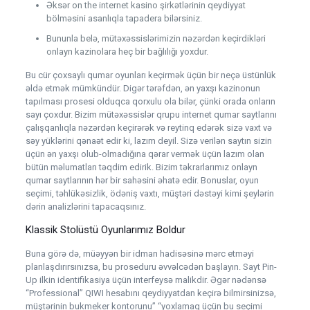
Əksər on the internet kasino şirkətlərinin qeydiyyat
bölməsini asanlıqla tapadera bilərsiniz.
Bununla belə, mütəxəssislərimizin nəzərdən keçirdikləri
onlayn kazinolara heç bir bağlılığı yoxdur.
Bu cür çoxsaylı qumar oyunları keçirmək üçün bir neçə üstünlük
əldə etmək mümkündür. Digər tərəfdən, ən yaxşı kazinonun
tapılması prosesi olduqca qorxulu ola bilər, çünki orada onların
sayı çoxdur. Bizim mütəxəssislər qrupu internet qumar saytlarını
çalışqanlıqla nəzərdən keçirərək və reytinq edərək sizə vaxt və
səy yüklərini qənaət edir ki, lazım deyil. Sizə verilən saytın sizin
üçün ən yaxşı olub-olmadığına qərar vermək üçün lazım olan
bütün məlumatları təqdim edirik. Bizim təkrarlarımız onlayn
qumar saytlarının hər bir sahəsini əhatə edir. Bonuslar, oyun
seçimi, təhlükəsizlik, ödəniş vaxtı, müştəri dəstəyi kimi şeylərin
dərin analizlərini tapacaqsınız.
Klassik Stolüstü Oyunlarımız Boldur
Buna görə də, müəyyən bir idman hadisəsinə mərc etməyi
planlaşdırırsınızsa, bu proseduru əvvəlcədən başlayın. Sayt Pin-
Up ilkin identifikasiya üçün interfeysə malikdir. Əgər nədənsə
“Professional” QIWI hesabını qeydiyyatdan keçirə bilmirsinizsə,
müştərinin bukmeker kontorunu” “yoxlamaq üçün bu seçimi