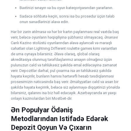
Bəxtinizi sınayın və bu oyun kateqoriyasından yararlanın.
Sadəcə söhbətə keçin, sonra isə bu prosedur üçün tələb
onun sənədlərinizi əlavə edin.
Hər bir zərin atılmasə və hər bir kartın paylanması real vaxtda baş
verir, beləcə oyunların həqiqiliyinə şübhəniz olmayacaq. Ənənəvi
Canlı Kazino stolüstü oyunlarından əlavə əyləncəli və maraqlı
cəhətləri olan Lightning Different roulette games kimi variantları
de uma oynaya bilərsiniz. Əlavə olaraq, qlobal olaraq
akreditasiya olunmuş tərəfdaşlarımız arxayın olmağınız üçün
pulunuzun cəld və təhlükəsiz şəkildə emal ediləcəyinə zəmanət
verir. Depozitlər dərhal, pul çıxarma isə ən təhlükəsiz şəkildə
həyata keçirilir, bunların hamısı hərtərəfli hesab təsdiqlənməsi
prosesimizin nəticəsində baş verir. Əməliyyatları cəld və asan bir
şəkildə həyata keçiririk, beləcə siz əylənməyə diqqətinizi yönəldə
bilərsiniz, qalanını isə biz həll edəcəyik. Azərbaycanda ən yaxşı
onlayn kazinolardan biri Mostbet-dir.
Ən Populyar Ödəniş
Metodlarından Istifadə Edərək
Depozit Qoyun Və Çıxarın