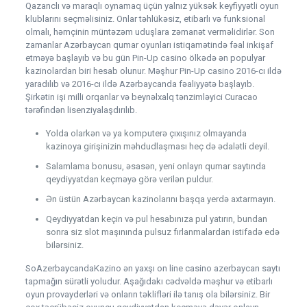
Qazanclı və maraqlı oynamaq üçün yalnız yüksək keyfiyyətli oyun
klublarını seçməlisiniz. Onlar təhlükəsiz, etibarlı və funksional
olmalı, həmçinin müntəzəm uduşlara zəmanət verməlidirlər. Son
zamanlar Azərbaycan qumar oyunları istiqamətində fəal inkişaf
etməyə başlayıb və bu gün Pin-Up casino ölkədə ən populyar
kazinolardan biri hesab olunur. Məşhur Pin-Up casino 2016-cı ildə
yaradılıb və 2016-cı ildə Azərbaycanda fəaliyyətə başlayıb.
Şirkətin işi milli orqanlar və beynəlxalq tənzimləyici Curacao
tərəfindən lisenziyalaşdırılıb.
Yolda olarkən və ya komputerə çıxışınız olmayanda
kazinoya girişinizin məhdudlaşması heç də ədalətli deyil.
Salamlama bonusu, əsasən, yeni onlayn qumar saytında
qeydiyyatdan keçməyə görə verilən puldur.
Ən üstün Azərbaycan kazinolarını başqa yerdə axtarmayın.
Qeydiyyatdan keçin və pul hesabınıza pul yatırın, bundan
sonra siz slot maşınında pulsuz fırlanmalardan istifadə edə
bilərsiniz.
SoAzerbaycandaKazino ən yaxşı on line casino azerbaycan saytı
tapmağın sürətli yoludur. Aşağıdakı cədvəldə məşhur və etibarlı
oyun provayderləri və onların təklifləri ilə tanış ola bilərsiniz. Bir