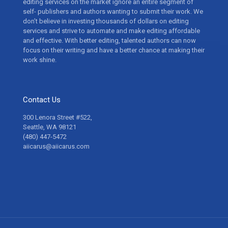
editing services on the market ignore an entire segment of
self- publishers and authors wanting to submit their work. We
don’t believe in investing thousands of dollars on editing
services and strive to automate and make editing affordable
and effective. With better editing, talented authors can now
focus on their writing and have a better chance at making their
work shine.
Contact Us
300 Lenora Street #522,
Seattle, WA 98121
‪(480) 447-5472‬
aiicarus@aiicarus.com