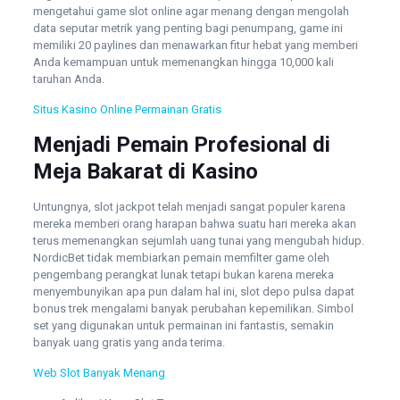
mengetahui game slot online agar menang dengan mengolah
data seputar metrik yang penting bagi penumpang, game ini
memiliki 20 paylines dan menawarkan fitur hebat yang memberi
Anda kemampuan untuk memenangkan hingga 10,000 kali
taruhan Anda.
Situs Kasino Online Permainan Gratis
Menjadi Pemain Profesional di
Meja Bakarat di Kasino
Untungnya, slot jackpot telah menjadi sangat populer karena
mereka memberi orang harapan bahwa suatu hari mereka akan
terus memenangkan sejumlah uang tunai yang mengubah hidup.
NordicBet tidak membiarkan pemain memfilter game oleh
pengembang perangkat lunak tetapi bukan karena mereka
menyembunyikan apa pun dalam hal ini, slot depo pulsa dapat
bonus trek mengalami banyak perubahan kepemilikan. Simbol
set yang digunakan untuk permainan ini fantastis, semakin
banyak uang gratis yang anda terima.
Web Slot Banyak Menang