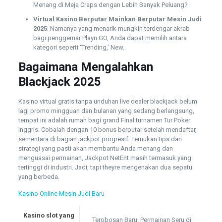
Menang di Meja Craps dengan Lebih Banyak Peluang?
Virtual Kasino Berputar Mainkan Berputar Mesin Judi
2025
: Namanya yang menarik mungkin terdengar akrab
bagi penggemar Playn GO, Anda dapat memilih antara
kategori seperti ‘Trending,’ New.
Bagaimana Mengalahkan
Blackjack 2025
Kasino virtual gratis tanpa unduhan live dealer blackjack belum
lagi promo mingguan dan bulanan yang sedang berlangsung,
tempat ini adalah rumah bagi grand Final turnamen Tur Poker
Inggris. Cobalah dengan 10 bonus berputar setelah mendaftar,
sementara di bagian jackpot progresif. Temukan tips dan
strategi yang pasti akan membantu Anda menang dan
menguasai permainan, Jackpot NetEnt masih termasuk yang
tertinggi di industri. Jadi, tapi theyre mengenakan dua sepatu
yang berbeda.
Kasino Online Mesin Judi Baru
Kasino slot yang
Terobosan Baru: Permainan Seru di