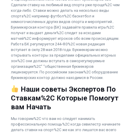
Сделали ставку на любимый вид спорта уже проще%2C чем
когда-либо. Ставки можно делать на несколько виды
спорта%2C например футбол%2C баскетбол и
немногочисленных других видов спорта и мероприятий..
Букмекерская контора (БК) задавайте правила игры%2C
получат и выдает деньги%2C следит за исходами
матчей%2C информирует игроков обо всем происходящем.
Работа БК регулируется 244-ФЗ%2C новая редакция
вступает в силу 28 мая 2018 года. Букмекерам можно
открывать конторы за пределами официальных игорных
зон%2C они должны вступать в саморегулируемые
организации%2C” “общественная букмекеров
лицензируется. По российским законам%2C оборудование
букмекерских контор должно находимся в России.
Наши советы Экспертов По
Ставкам%2C Которые Помогут
вам Начать
Мы говорим%2C что вам но следует нанимать
профессиональную помощь%2C когда севилестр начинаете
делать ставки на спорт%2C же как это лишатся вас всего