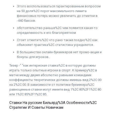
Этого воспользоваться гарантированным вопросом
на 50 доля%2C порог максимального лимита
финансовых потерь можно увеличить до отметки в
-440 баксов.
обстоятельство раньше%2C чем появится какая-то
определенность и его благоприятном
Стоит отметить%2C что рано также поздно%2C как
объясняет практика%2C статистика усредняется.
В большинстве онлайн-букмекеров нет промо-акции и
бонусы для игроков..
Тизер -” “как интересная ставка%2C в которую должны
играть только опытные игроки в спорт. К примеру%2C в
матче между двумя абсолютно равными командами
коэффициенты теоретически должны имеешь вид 2%2C 00
на 2%2C 00. В зависимости от политики букмекера%2C
равноценные ставки могут имеете вид 1%2C 80%2F1%2C 80
или 1%2C 85%2F1%2C 85.
Ставки На русские Бильярд%3A Особенности%2C
Стратегии И Советы Новичкам