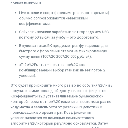
полная выигрыш.
Live-ставки в спорт (в режиме реального времени)
обычно сопровождаются невысокими
коэффициентами.
Сейчас вилочники зарабатывают гораздо чем%2C
поэтому 50 тысяч за учебу — это дороговато.
В купонах таких БК предусмотрен функционал для
быстрого оформления ставки на фиксированную
сумму денег (100%2C 200%2C 500 рублей).
«Тайм%2Fматч» – не что иное%2C как
комбинированный выбор (так как имеет потом 2
условия).
Это будет происходить много раз во во события%2C и вы
получите самые последней доступные коэффициенты.
Коэффициенты%2C устанавливаемые букмекерской
конторой перед матчем%2C изменится несколько раз по
ходу матча и зависимости от различных действий и
происшедших во время игры. Коэффициенты
устанавливаются со помощью компьютерного
алгоритма%2C который регулярно обновляется. Затем