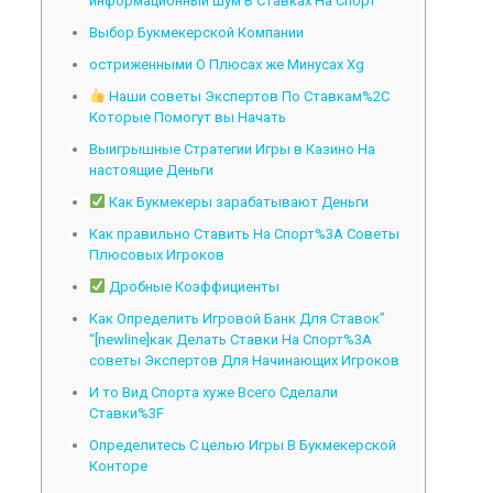
информационный Шум В Ставках На Спорт
Выбор Букмекерской Компании
остриженными О Плюсах же Минусах Xg
Наши советы Экспертов По Ставкам%2C
Которые Помогут вы Начать
Выигрышные Стратегии Игры в Казино На
настоящие Деньги
Как Букмекеры зарабатывают Деньги
Как правильно Ставить На Спорт%3A Советы
Плюсовых Игроков
Дробные Коэффициенты
Как Определить Игровой Банк Для Ставок”
“[newline]как Делать Ставки На Спорт%3A
советы Экспертов Для Начинающих Игроков
И то Вид Спорта хуже Всего Сделали
Ставки%3F
Определитесь С целью Игры В Букмекерской
Конторе