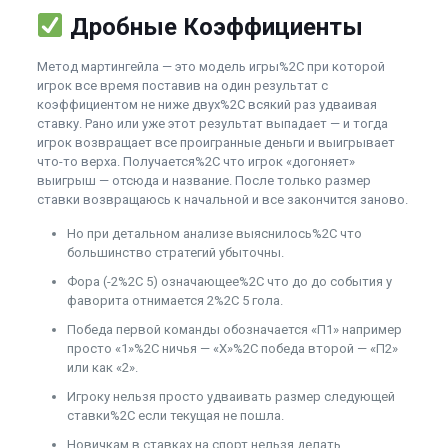
Дробные Коэффициенты
Метод мартингейла — это модель игры%2C при которой
игрок все время поставив на один результат с
коэффициентом не ниже двух%2C всякий раз удваивая
ставку. Рано или уже этот результат выпадает — и тогда
игрок возвращает все проигранные деньги и выигрывает
что-то верха. Получается%2C что игрок «догоняет»
выигрыш — отсюда и название. После только размер
ставки возвращаюсь к начальной и все закончится заново.
Но при детальном анализе выяснилось%2C что
большинство стратегий убыточны.
Фора (-2%2C 5) означающее%2C что до до события у
фаворита отнимается 2%2C 5 гола.
Победа первой команды обозначается «П1» например
просто «1»%2C ничья — «Х»%2C победа второй — «П2»
или как «2».
Игроку нельзя просто удваивать размер следующей
ставки%2C если текущая не пошла.
Новичкам в ставках на спорт нельзя делать