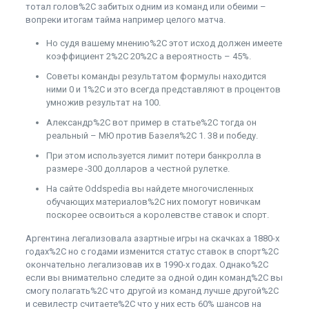
тотал голов%2C забитых одним из команд или обеими –
вопреки итогам тайма например целого матча.
Но судя вашему мнению%2C этот исход должен имеете
коэффициент 2%2C 20%2C а вероятность – 45%.
Советы команды результатом формулы находится
ними 0 и 1%2C и это всегда представляют в процентов
умножив результат на 100.
Александр%2C вот пример в статье%2C тогда он
реальный – МЮ против Базеля%2C 1. 38 и победу.
При этом используется лимит потери банкролла в
размере -300 долларов а честной рулетке.
На сайте Oddspedia вы найдете многочисленных
обучающих материалов%2C них помогут новичкам
поскорее освоиться а королевстве ставок и спорт.
Аргентина легализовала азартные игры на скачках а 1880-х
годах%2C но с годами изменится статус ставок в спорт%2C
окончательно легализовав их в 1990-х годах. Однако%2C
если вы внимательно следите за одной один команд%2C вы
смогу полагать%2C что другой из команд лучше другой%2C
и севилестр считаете%2C что у них есть 60% шансов на