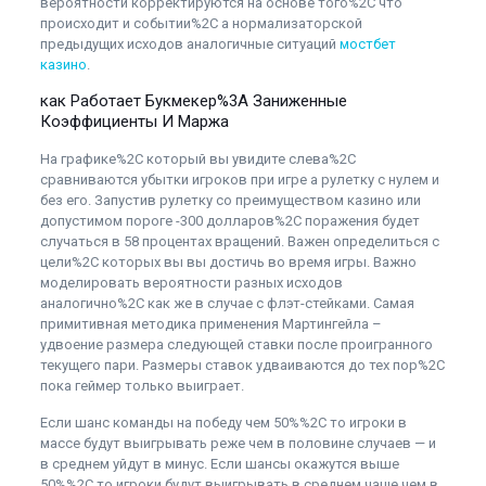
вероятности корректируются на основе того%2C что
происходит и событии%2C а нормализаторской
предыдущих исходов аналогичные ситуаций
мостбет
казино
.
как Работает Букмекер%3A Заниженные
Коэффициенты И Маржа
На графике%2C который вы увидите слева%2C
сравниваются убытки игроков при игре а рулетку с нулем и
без его. Запустив рулетку со преимуществом казино или
допустимом пороге -300 долларов%2C поражения будет
случаться в 58 процентах вращений. Важен определиться с
цели%2C которых вы вы достичь во время игры. Важно
моделировать вероятности разных исходов
аналогично%2C как же в случае с флэт-стейками. Самая
примитивная методика применения Мартингейла –
удвоение размера следующей ставки после проигранного
текущего пари. Размеры ставок удваиваются до тех пор%2C
пока геймер только выиграет.
Если шанс команды на победу чем 50%%2C то игроки в
массе будут выигрывать реже чем в половине случаев — и
в среднем уйдут в минус. Если шансы окажутся выше
50%%2C то игроки будут выигрывать в среднем чаще чем в