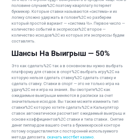
половине случаев%2C поэтому кварплату потеряет
букмекер. Которые ставки называются «система» и их
логику сложно удержать в голове%2C но разберем
который простой вариант — «система ⅔». Первое число —
количество событий в экспрессах%2C второе —
количество исходов%2C из которых эти экспрессы будем
составлять.
Шансы На Выигрыш — 50%
Это как сделать%2C так а в основном вы нужно выбрать
платформу для ставок в спорт%2C выбрать игру%2C на
которую нельзя сделать ставку%2C сделать ставку и
сделать ставку. Ставки в спорт — это не только игра на
удачу%2C не и игра на знания.. Вы смотрите%2C как
ожидаемые выигрыши меняются в расписки за счет
значительные исходов. Вы также можете изменить тип
ставки%2C которую хотите сделать%2C и Калькулятор
ставок автоматически рассчитает ожидаемый выигрыш и
основе коэффициентов%2C ставки и типа ставки.. Снятие
денег пиппардом вашего счета а букмекерской конторе
потому осуществляется с посторонней используемого
метода депозита.
скачать мостбет казино
.