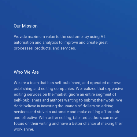
Our Mission
Provide maximum value to the customer by using A.I.
automation and analytics to improve and create great
processes, products, and services.
Who We Are
We are a team that has self-published, and operated our own
publishing and editing companies. We realized that expensive
editing services on the market ignore an entire segment of
self- publishers and authors wanting to submit their work. We
don’t believe in investing thousands of dollars on editing
services and strive to automate and make editing affordable
and effective. With better editing, talented authors can now
focus on their writing and have a better chance at making their
work shine.