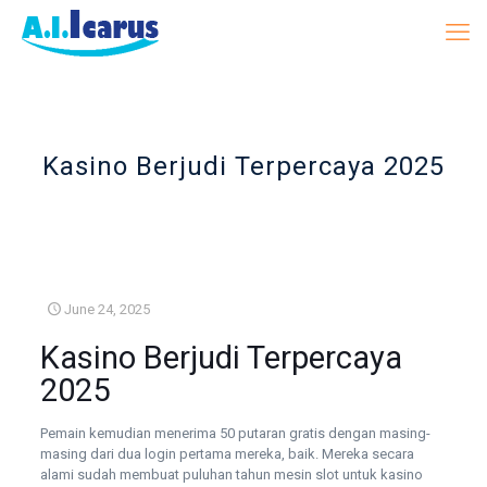
Kasino Berjudi Terpercaya 2025
June 24, 2025
Kasino Berjudi Terpercaya
2025
Pemain kemudian menerima 50 putaran gratis dengan masing-
masing dari dua login pertama mereka, baik. Mereka secara
alami sudah membuat puluhan tahun mesin slot untuk kasino