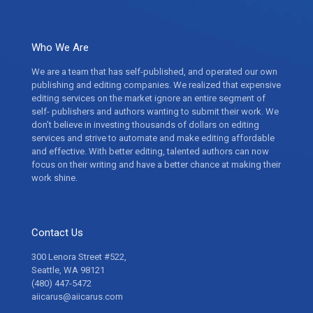
Who We Are
We are a team that has self-published, and operated our own
publishing and editing companies. We realized that expensive
editing services on the market ignore an entire segment of
self- publishers and authors wanting to submit their work. We
don’t believe in investing thousands of dollars on editing
services and strive to automate and make editing affordable
and effective. With better editing, talented authors can now
focus on their writing and have a better chance at making their
work shine.
Contact Us
300 Lenora Street #522,
Seattle, WA 98121
‪(480) 447-5472‬
aiicarus@aiicarus.com