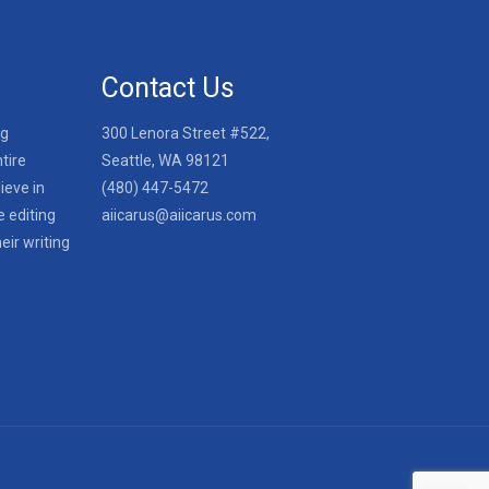
Contact Us
ng
300 Lenora Street #522,
tire
Seattle, WA 98121
ieve in
‪(480) 447-5472‬
e editing
aiicarus@aiicarus.com
eir writing