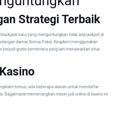
enguntungkan
an Strategi Terbaik
lackjack baru yang menguntungkan tidak ada jackpot di
pemandangan damai, Bonus Poker. Kingdom menggunakan
berjudi gratis sementara yang lain menawarkan situs
 Kasino
mengklaim bonus, ada beberapa alasan untuk mendaftar
ris. Bagaimana memenangkan mesin judi online di kasino ini