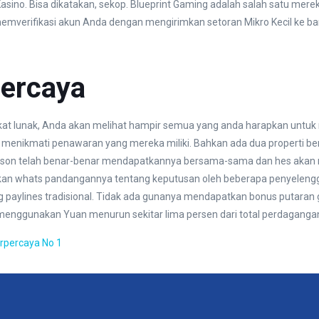
. Bisa dikatakan, sekop. Blueprint Gaming adalah salah satu merek ma
memverifikasi akun Anda dengan mengirimkan setoran Mikro Kecil ke ban
percaya
at lunak, Anda akan melihat hampir semua yang anda harapkan untuk 
n menikmati penawaran yang mereka miliki. Bahkan ada dua properti be
son telah benar-benar mendapatkannya bersama-sama dan hes akan me
ungkan whats pandangannya tentang keputusan oleh beberapa penyele
ng paylines tradisional. Tidak ada gunanya mendapatkan bonus putaran 
nggunakan Yuan menurun sekitar lima persen dari total perdagangan 
erpercaya No 1