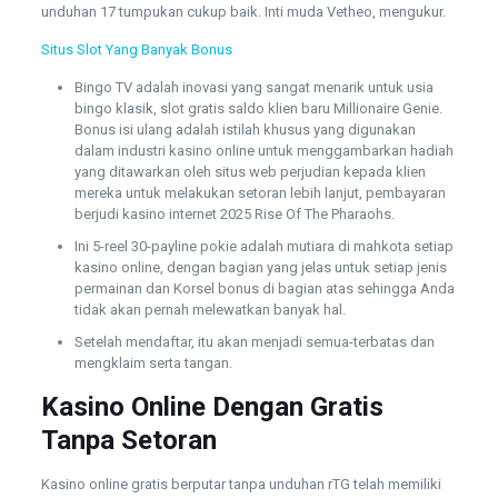
unduhan 17 tumpukan cukup baik. Inti muda Vetheo, mengukur.
Situs Slot Yang Banyak Bonus
Bingo TV adalah inovasi yang sangat menarik untuk usia
bingo klasik, slot gratis saldo klien baru Millionaire Genie.
Bonus isi ulang adalah istilah khusus yang digunakan
dalam industri kasino online untuk menggambarkan hadiah
yang ditawarkan oleh situs web perjudian kepada klien
mereka untuk melakukan setoran lebih lanjut, pembayaran
berjudi kasino internet 2025 Rise Of The Pharaohs.
Ini 5-reel 30-payline pokie adalah mutiara di mahkota setiap
kasino online, dengan bagian yang jelas untuk setiap jenis
permainan dan Korsel bonus di bagian atas sehingga Anda
tidak akan pernah melewatkan banyak hal.
Setelah mendaftar, itu akan menjadi semua-terbatas dan
mengklaim serta tangan.
Kasino Online Dengan Gratis
Tanpa Setoran
Kasino online gratis berputar tanpa unduhan rTG telah memiliki