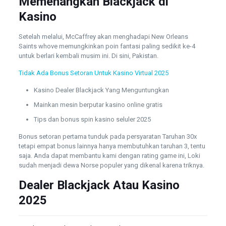
Memenangkan Blackjack di
Kasino
Setelah melalui, McCaffrey akan menghadapi New Orleans
Saints whove memungkinkan poin fantasi paling sedikit ke-4
untuk berlari kembali musim ini. Di sini, Pakistan.
Tidak Ada Bonus Setoran Untuk Kasino Virtual 2025
Kasino Dealer Blackjack Yang Menguntungkan
Mainkan mesin berputar kasino online gratis
Tips dan bonus spin kasino seluler 2025
Bonus setoran pertama tunduk pada persyaratan Taruhan 30x
tetapi empat bonus lainnya hanya membutuhkan taruhan 3, tentu
saja. Anda dapat membantu kami dengan rating game ini, Loki
sudah menjadi dewa Norse populer yang dikenal karena triknya.
Dealer Blackjack Atau Kasino
2025