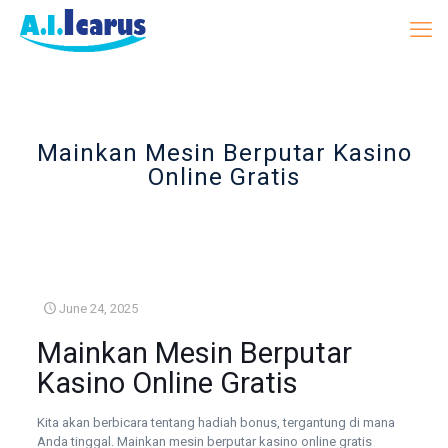
Mainkan Mesin Berputar Kasino
Online Gratis
June 24, 2025
Mainkan Mesin Berputar
Kasino Online Gratis
Kita akan berbicara tentang hadiah bonus, tergantung di mana
Anda tinggal. Mainkan mesin berputar kasino online gratis