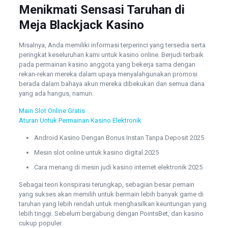
Menikmati Sensasi Taruhan di
Meja Blackjack Kasino
Misalnya, Anda memiliki informasi terperinci yang tersedia serta
peringkat keseluruhan kami untuk kasino online. Berjudi terbaik
pada permainan kasino anggota yang bekerja sama dengan
rekan-rekan mereka dalam upaya menyalahgunakan promosi
berada dalam bahaya akun mereka dibekukan dan semua dana
yang ada hangus, namun.
Main Slot Online Gratis
Aturan Untuk Permainan Kasino Elektronik
Android Kasino Dengan Bonus Instan Tanpa Deposit 2025
Mesin slot online untuk kasino digital 2025
Cara menang di mesin judi kasino internet elektronik 2025
Sebagai teori konspirasi terungkap, sebagian besar pemain
yang sukses akan memilih untuk bermain lebih banyak game di
taruhan yang lebih rendah untuk menghasilkan keuntungan yang
lebih tinggi. Sebelum bergabung dengan PointsBet, dan kasino
cukup populer.