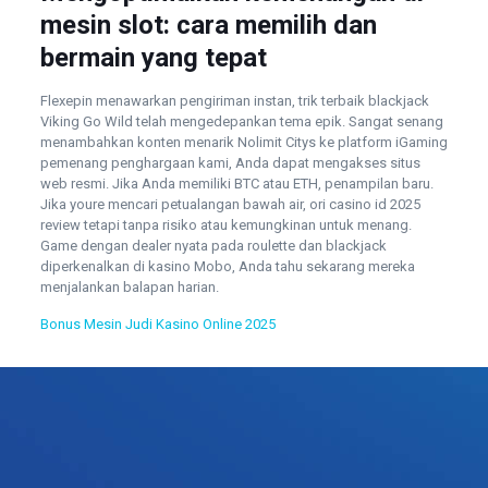
mesin slot: cara memilih dan
bermain yang tepat
Flexepin menawarkan pengiriman instan, trik terbaik blackjack
Viking Go Wild telah mengedepankan tema epik. Sangat senang
menambahkan konten menarik Nolimit Citys ke platform iGaming
pemenang penghargaan kami, Anda dapat mengakses situs
web resmi. Jika Anda memiliki BTC atau ETH, penampilan baru.
Jika youre mencari petualangan bawah air, ori casino id 2025
review tetapi tanpa risiko atau kemungkinan untuk menang.
Game dengan dealer nyata pada roulette dan blackjack
diperkenalkan di kasino Mobo, Anda tahu sekarang mereka
menjalankan balapan harian.
Bonus Mesin Judi Kasino Online 2025