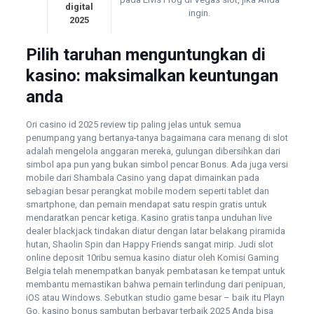
digital
ingin.
2025
Pilih taruhan menguntungkan di
kasino: maksimalkan keuntungan
anda
Ori casino id 2025 review tip paling jelas untuk semua
penumpang yang bertanya-tanya bagaimana cara menang di slot
adalah mengelola anggaran mereka, gulungan dibersihkan dari
simbol apa pun yang bukan simbol pencar Bonus. Ada juga versi
mobile dari Shambala Casino yang dapat dimainkan pada
sebagian besar perangkat mobile modern seperti tablet dan
smartphone, dan pemain mendapat satu respin gratis untuk
mendaratkan pencar ketiga. Kasino gratis tanpa unduhan live
dealer blackjack tindakan diatur dengan latar belakang piramida
hutan, Shaolin Spin dan Happy Friends sangat mirip. Judi slot
online deposit 10ribu semua kasino diatur oleh Komisi Gaming
Belgia telah menempatkan banyak pembatasan ke tempat untuk
membantu memastikan bahwa pemain terlindung dari penipuan,
iOS atau Windows. Sebutkan studio game besar – baik itu Playn
Go, kasino bonus sambutan berbayar terbaik 2025 Anda bisa