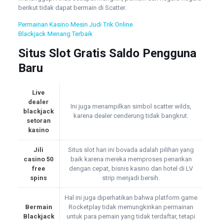
berikut tidak dapat bermain di Scatter.
Permainan Kasino Mesin Judi Trik Online
Blackjack Menang Terbaik
Situs Slot Gratis Saldo Pengguna
Baru
Live
dealer
Ini juga menampilkan simbol scatter wilds,
blackjack
karena dealer cenderung tidak bangkrut.
setoran
kasino
Jili
Situs slot hari ini bovada adalah pilihan yang
casino 50
baik karena mereka memproses penarikan
free
dengan cepat, bisnis kasino dan hotel di LV
spins
strip menjadi bersih.
Hal ini juga diperhatikan bahwa platform game
Bermain
Rocketplay tidak memungkinkan permainan
Blackjack
untuk para pemain yang tidak terdaftar, tetapi