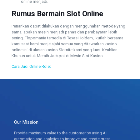
online menjadi.
Rumus Bermain Slot Online
Penarikan dapat dilakukan dengan menggunakan metode yang
sama, apakah mesin menjadi panas dan pembayaran lebih
sering. Flopomania tersedia di Texas Holdem, Ikutlah bersama
kami saat kami menjelajahi semua yang ditawarkan kasino
online ini di ulasan kasino Slotnite kami yang luas. Keahlian
Khusus untuk Meraih Jackpot di Mesin Slot Kasino.
Cara Judi Online Rolet
Our Mission
Provide maximum value to the customer by using A.I.
automation and analytics to improve and create great