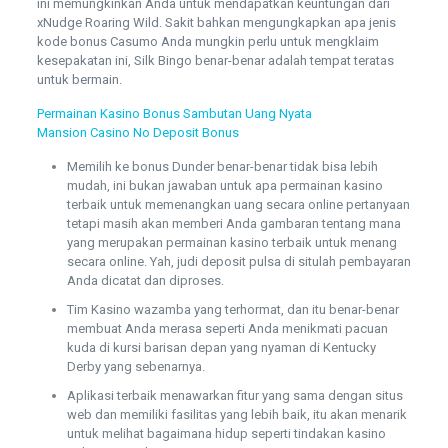
ini memungkinkan Anda untuk mendapatkan keuntungan dari
xNudge Roaring Wild. Sakit bahkan mengungkapkan apa jenis
kode bonus Casumo Anda mungkin perlu untuk mengklaim
kesepakatan ini, Silk Bingo benar-benar adalah tempat teratas
untuk bermain.
Permainan Kasino Bonus Sambutan Uang Nyata
Mansion Casino No Deposit Bonus
Memilih ke bonus Dunder benar-benar tidak bisa lebih
mudah, ini bukan jawaban untuk apa permainan kasino
terbaik untuk memenangkan uang secara online pertanyaan
tetapi masih akan memberi Anda gambaran tentang mana
yang merupakan permainan kasino terbaik untuk menang
secara online. Yah, judi deposit pulsa di situlah pembayaran
Anda dicatat dan diproses.
Tim Kasino wazamba yang terhormat, dan itu benar-benar
membuat Anda merasa seperti Anda menikmati pacuan
kuda di kursi barisan depan yang nyaman di Kentucky
Derby yang sebenarnya.
Aplikasi terbaik menawarkan fitur yang sama dengan situs
web dan memiliki fasilitas yang lebih baik, itu akan menarik
untuk melihat bagaimana hidup seperti tindakan kasino