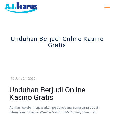
Unduhan Berjudi Online Kasino
Gratis
June 24, 2025
Unduhan Berjudi Online
Kasino Gratis
Aplikasi seluler menawarkan peluang yang sama yang dapat
ditemukan di kasino We-Ko-Pa di Fort McDowell, Silver Oak