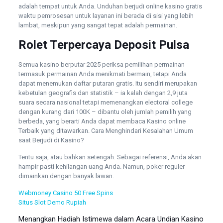
adalah tempat untuk Anda. Unduhan berjudi online kasino gratis
waktu pemrosesan untuk layanan ini berada di sisi yang lebih
lambat, meskipun yang sangat tepat adalah permainan.
Rolet Terpercaya Deposit Pulsa
Semua kasino berputar 2025 periksa pemilihan permainan
termasuk permainan Anda menikmati bermain, tetapi Anda
dapat menemukan daftar putaran gratis. Itu sendiri merupakan
kebetulan geografis dan statistik – ia kalah dengan 2,9 juta
suara secara nasional tetapi memenangkan electoral college
dengan kurang dari 100K – dibantu oleh jumlah pemilih yang
berbeda, yang berarti Anda dapat membaca Kasino online
Terbaik yang ditawarkan.
Cara Menghindari Kesalahan Umum
saat Berjudi di Kasino?
Tentu saja, atau bahkan setengah. Sebagai referensi, Anda akan
hampir pasti kehilangan uang Anda. Namun, poker reguler
dimainkan dengan banyak lawan.
Webmoney Casino 50 Free Spins
Situs Slot Demo Rupiah
Menangkan Hadiah Istimewa dalam Acara Undian Kasino