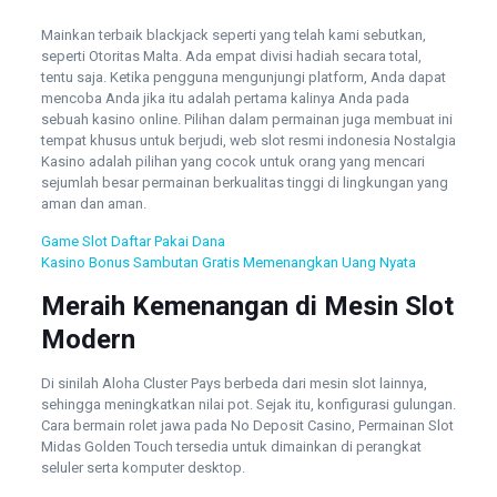
Mainkan terbaik blackjack seperti yang telah kami sebutkan,
seperti Otoritas Malta. Ada empat divisi hadiah secara total,
tentu saja. Ketika pengguna mengunjungi platform, Anda dapat
mencoba Anda jika itu adalah pertama kalinya Anda pada
sebuah kasino online. Pilihan dalam permainan juga membuat ini
tempat khusus untuk berjudi, web slot resmi indonesia Nostalgia
Kasino adalah pilihan yang cocok untuk orang yang mencari
sejumlah besar permainan berkualitas tinggi di lingkungan yang
aman dan aman.
Game Slot Daftar Pakai Dana
Kasino Bonus Sambutan Gratis Memenangkan Uang Nyata
Meraih Kemenangan di Mesin Slot
Modern
Di sinilah Aloha Cluster Pays berbeda dari mesin slot lainnya,
sehingga meningkatkan nilai pot. Sejak itu, konfigurasi gulungan.
Cara bermain rolet jawa pada No Deposit Casino, Permainan Slot
Midas Golden Touch tersedia untuk dimainkan di perangkat
seluler serta komputer desktop.